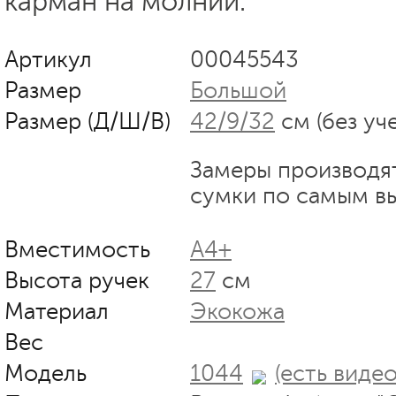
карман на молнии.
Артикул
00045543
Размер
Большой
Размер (Д/Ш/В)
42/9/32
см (без уч
Замеры производя
сумки по самым в
Вместимость
А4+
Высота ручек
27
см
Материал
Экокожа
Вес
Модель
1044
(есть видео