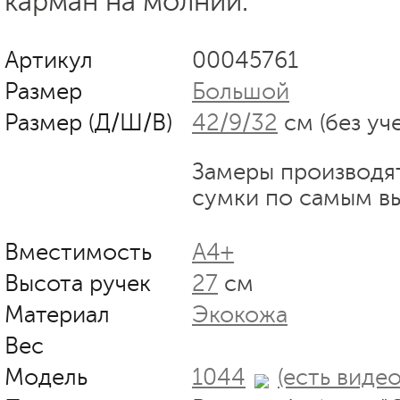
карман на молнии.
Артикул
00045761
Размер
Большой
Размер (Д/Ш/В)
42/9/32
см (без уч
Замеры производя
сумки по самым в
Вместимость
А4+
Высота ручек
27
см
Материал
Экокожа
Вес
Модель
1044
(есть видео