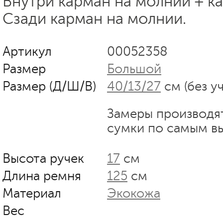
Внутри карман на молнии + к
Сзади карман на молнии.
Артикул
00052358
Размер
Большой
Размер (Д/Ш/В)
40/13/27
см (без у
Замеры производя
сумки по самым в
Высота ручек
17
см
Длина ремня
125
см
Материал
Экокожа
Вес