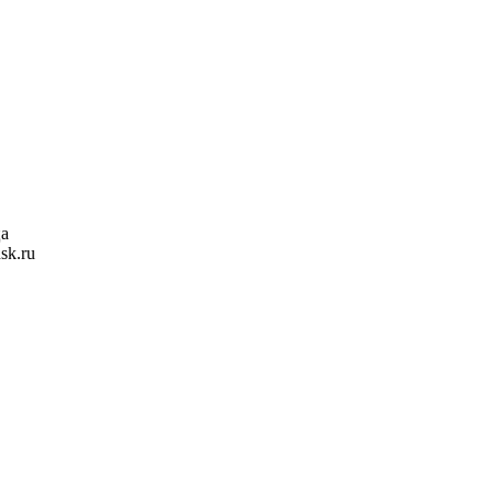
ца
sk.ru