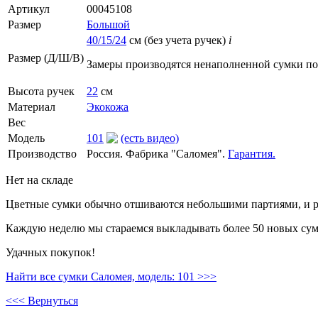
Артикул
00045108
Размер
Большой
40/15/24
см (без учета ручек)
i
Размер (Д/Ш/В)
Замеры производятся ненаполненной сумки п
Высота ручек
22
см
Материал
Экокожа
Вес
Модель
101
(есть видео)
Производство
Россия. Фабрика "Саломея".
Гарантия.
Нет на складе
Цветные сумки обычно отшиваются небольшими партиями, и ре
Каждую неделю мы стараемся выкладывать более 50 новых сумо
Удачных покупок!
Найти все сумки Саломея, модель: 101 >>>
<<< Вернуться