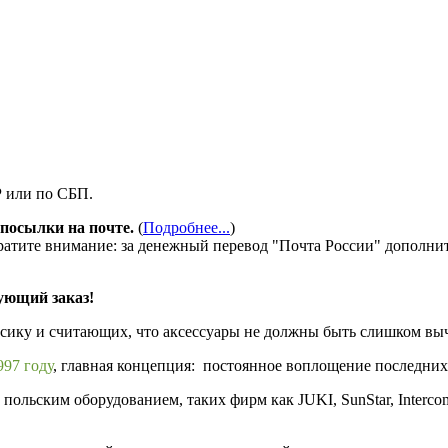
Р или по СБП.
посылки на почте.
(
Подробнее...
)
ратите внимание: за денежный перевод "Почта России" дополни
ующий заказ!
ссику и считающих, что аксессуары не должны быть слишком в
97 году
, главная концепция: постоянное воплощение последних
ольским оборудованием, таких фирм как JUKI, SunStar, Interco