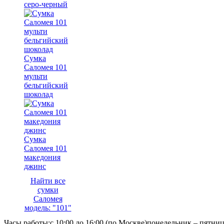
серо-черный
Сумка
Саломея 101
мульти
бельгийский
шоколад
Сумка
Саломея 101
македония
джинс
Найти все
сумки
Саломея
модель: "101"
Часы работы:
с 10:00 до 16:00 (по Москве)
понедельник – пятни