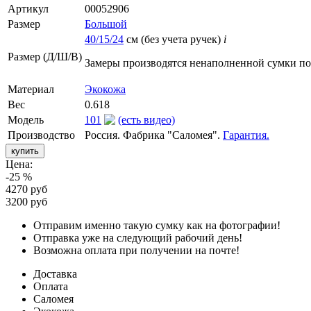
Артикул
00052906
Размер
Большой
40/15/24
см (без учета ручек)
i
Размер (Д/Ш/В)
Замеры производятся ненаполненной сумки п
Материал
Экокожа
Вес
0.618
Модель
101
(есть видео)
Производство
Россия. Фабрика "Саломея".
Гарантия.
Цена:
-25 %
4270 руб
3200 руб
Отправим именно такую сумку как на фотографии!
Отправка уже на следующий рабочий день!
Возможна оплата при получении на почте!
Доставка
Оплата
Саломея