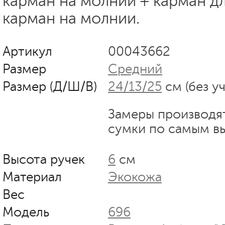
карман на молнии + карман д
карман на молнии.
Артикул
00043662
Размер
Средний
Размер (Д/Ш/В)
24/13/25
см (без у
Замеры производя
сумки по самым в
Высота ручек
6
см
Материал
Экокожа
Вес
Модель
696