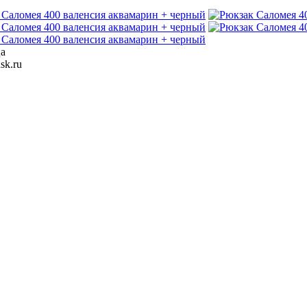
ца
sk.ru