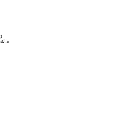
ца
sk.ru