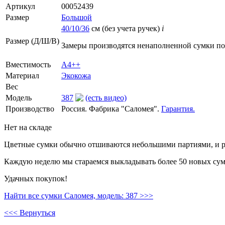
Артикул
00052439
Размер
Большой
40/10/36
см (без учета ручек)
i
Размер (Д/Ш/В)
Замеры производятся ненаполненной сумки п
Вместимость
А4++
Материал
Экокожа
Вес
Модель
387
(есть видео)
Производство
Россия. Фабрика "Саломея".
Гарантия.
Нет на складе
Цветные сумки обычно отшиваются небольшими партиями, и ре
Каждую неделю мы стараемся выкладывать более 50 новых сумо
Удачных покупок!
Найти все сумки Саломея, модель: 387 >>>
<<< Вернуться