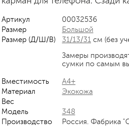
карман для телефона. Сзади к
Артикул
00032536
Размер
Большой
Размер (Д/Ш/В)
31/13/31
см (без уч
Замеры производя
сумки по самым в
Вместимость
А4+
Материал
Экокожа
Вес
Модель
348
Производство
Россия. Фабрика "