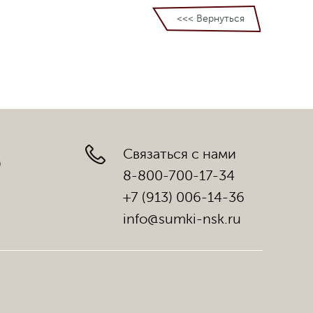
<<< Вернуться
Связаться с нами
)
8-800-700-17-34
+7 (913) 006-14-36
info@sumki-nsk.ru