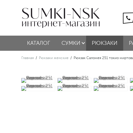
КАТАЛОГ
СУМКИ
РЮКЗАКИ
Р
Главная
/
Рюкзаки женские
/
Рюкзак Саломея 251 токио миртов