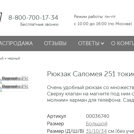
8-800-700-17-34
Режим работы: пн-пт
с 10:00 до 16:00 (по Москве)
Бесплатные звонки
АСПРОДАЖА
ОТЗЫВЫ
ОТВЕТЫ
О КОМП
ый + черный
Рюкзак Саломея 251 токи
Очень удобный рюкзак со множеств
Сверху клапан на магните под ним 
молнии+ карман для телефона. Сза
Артикул
00036740
Размер
Большой
Размер (Д/Ш/В)
31/10/34
см (без уч