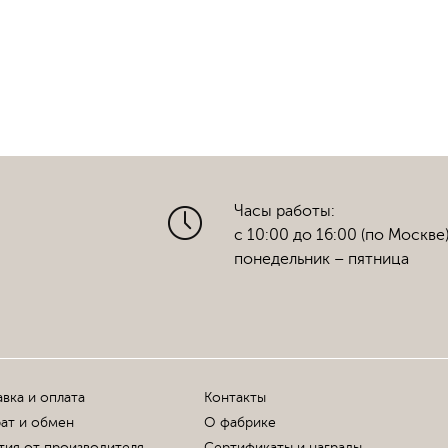
Часы работы:
с 10:00 до 16:00 (по Москве
понедельник – пятница
вка и оплата
Контакты
ат и обмен
О фабрике
тия от производителя
Сертификаты и награды