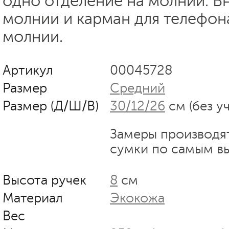
одно отделение на молнии. В
молнии и карман для телефон
молнии.
Артикул
00045728
Размер
Средний
Размер (Д/Ш/В)
30/12/26
см (без у
Замеры производя
сумки по самым в
Высота ручек
8
см
Материал
Экокожа
Вес