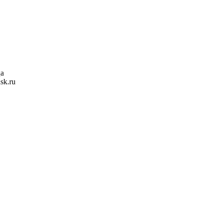
ца
sk.ru